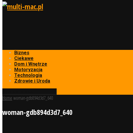
Biznes
Ciekawe
Dom i Wnętrze
Motoryzacja
Technologia
Zdrowie i Uroda
Home
woman-gdb894d3d7_640
woman-gdb894d3d7_640