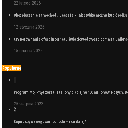
22 lutego 2026
Ubezpieczenie samochodu Beesafe – jak szybko można kupić polisę
12 stycznia 2026
Czy porównanie ofert internetu światłowodowego pomaga uniknąć 
15 grudnia 2025
Popularne
1
Program Mój Prąd został zasilony o kolejne 100 milionów złotych. 
25 sierpnia 2023
2
Kupno używanego samochodu – i co dalej?