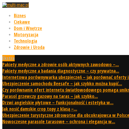
Biznes
Ciekawe
Dom i Wnętrze
Motoryzacja
Technologia
Zdrowie i Uroda
Ekstra
Pakiety medyczne a zdrowie osób aktywnych zawodowo –...
Pakiety medyczne a badania diagnostyczne – czy prywatna...
Internetowa porównywarka ubezpieczeń – jak porównać oferty i.
Ubezpieczenie samochodu Beesafe – jak szybko można kupić...
Czy porównanie ofert internetu światłowodowego pomaga unikną
Parasol grzewczy gazowy na taras – jak szybko...
Drzwi angielskie płytowe – funkcjonalność i estetyka w...
Jak nosić damskie crop topy z klasą –...
Ubezpieczenie turystyczne zdrowotne dla obcokrajowca w Polsce 
Nowoczesne parasole tarasowe – ochrona i elegancja w...