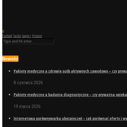
0
Facebook
Twitter
Google +
Pinterest
Nowości
Pakiety medyczne a zdrowie osób aktywnych zawodowo – czy pry
8 czerwca 2026
Pakiety medyczne a badania diagnostyczne – czy prywatna opieka
19 marca 2026
Internetowa porównywarka ubezpieczeń – jak porównać oferty i wy