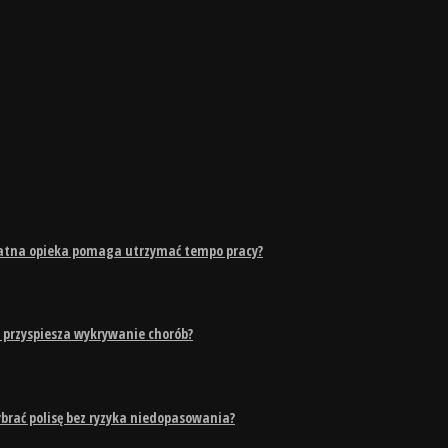
watna opieka pomaga utrzymać tempo pracy?
 przyspiesza wykrywanie chorób?
brać polisę bez ryzyka niedopasowania?