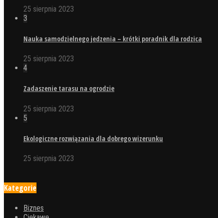
25 sierpnia 2023
3
Nauka samodzielnego jedzenia – krótki poradnik dla rodzica
25 sierpnia 2023
4
Zadaszenie tarasu na ogrodzie
25 sierpnia 2023
5
Ekologiczne rozwiązania dla dobrego wizerunku
25 sierpnia 2023
Kategorie
Biznes
Ciekawe