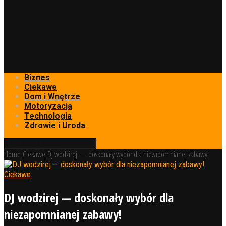
Biznes
Ciekawe
Dom i Wnętrze
Motoryzacja
Technologia
Zdrowie i Uroda
Home
Ciekawe
DJ wodzirej — doskonały wybór dla niezapomnianej zabawy!
Ciekawe
DJ wodzirej — doskonały wybór dla
niezapomnianej zabawy!