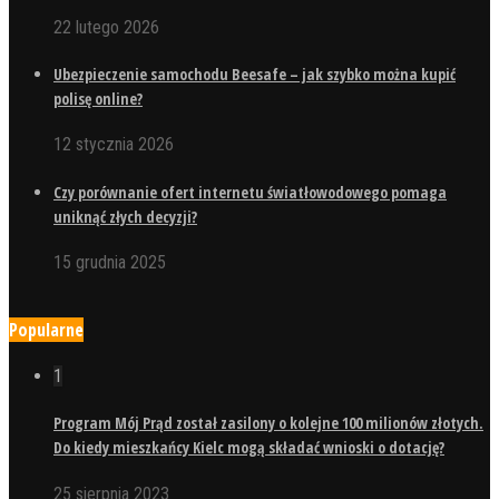
22 lutego 2026
Ubezpieczenie samochodu Beesafe – jak szybko można kupić
polisę online?
12 stycznia 2026
Czy porównanie ofert internetu światłowodowego pomaga
uniknąć złych decyzji?
15 grudnia 2025
Popularne
1
Program Mój Prąd został zasilony o kolejne 100 milionów złotych.
Do kiedy mieszkańcy Kielc mogą składać wnioski o dotację?
25 sierpnia 2023