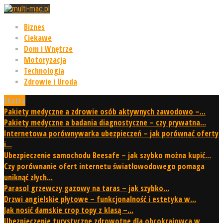
Biznes
Ciekawe
Dom i Wnętrze
Motoryzacja
Technologia
Zdrowie i Uroda
Ekstra
Pakiety medyczne a zdrowie osób aktywnych zawodowo –...
Pakiety medyczne a badania diagnostyczne – czy prywatna...
Internetowa porównywarka ubezpieczeń – jak porównać oferty
i...
Ubezpieczenie samochodu Beesafe – jak szybko można kupić...
Czy porównanie ofert internetu światłowodowego pomaga
uniknąć złych...
Parasol grzewczy gazowy na taras – jak szybko...
Drzwi angielskie płytowe – funkcjonalność i estetyka w...
Jak nosić damskie crop topy z klasą –...
Ubezpieczenie turystyczne zdrowotne dla obcokrajowca w