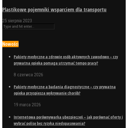
Plastikowe pojemniki wsparciem dla transportu
25 sierpnia 2023
Nowości
Pakiety medyczne a zdrowie osób aktywnych zawodowo – czy
prywatna opieka pomaga utrzymać tempo pracy?
8 czerwca 2026
Pakiety medyczne a badania diagnostyczne – czy prywatna
opieka przyspiesza wykrywanie chorób?
19 marca 2026
Internetowa porównywarka ubezpieczeń – jak porównać oferty i
wybrać polisę bez ryzyka niedopasowania?