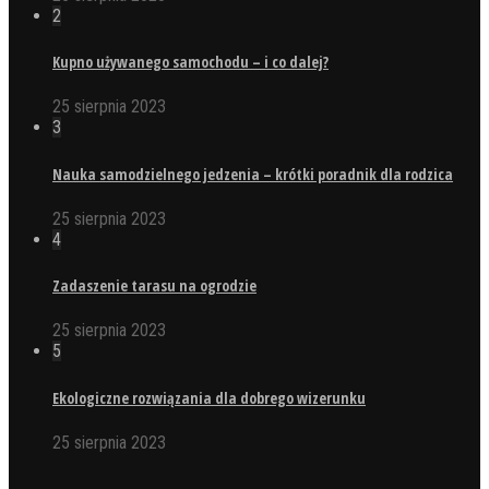
2
Kupno używanego samochodu – i co dalej?
25 sierpnia 2023
3
Nauka samodzielnego jedzenia – krótki poradnik dla rodzica
25 sierpnia 2023
4
Zadaszenie tarasu na ogrodzie
25 sierpnia 2023
5
Ekologiczne rozwiązania dla dobrego wizerunku
25 sierpnia 2023