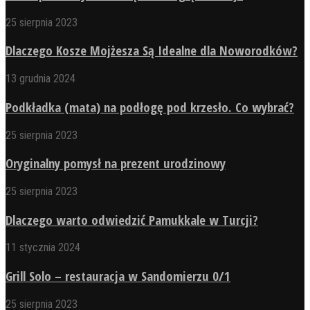
25 sierpnia 2023
Dlaczego Kosze Mojżesza Są Idealne dla Noworodków?
13 grudnia 2024
Podkładka (mata) na podłogę pod krzesło. Co wybrać?
25 sierpnia 2023
Oryginalny pomysł na prezent urodzinowy
25 sierpnia 2023
Dlaczego warto odwiedzić Pamukkale w Turcji?
11 stycznia 2024
Grill Solo – restauracja w Sandomierzu 0/1
25 sierpnia 2023