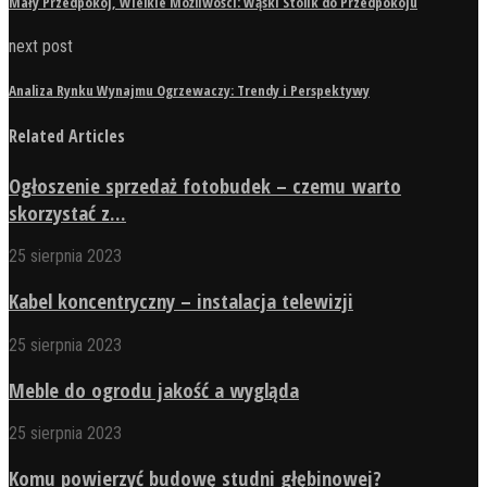
Mały Przedpokój, Wielkie Możliwości: Wąski Stolik do Przedpokoju
next post
Analiza Rynku Wynajmu Ogrzewaczy: Trendy i Perspektywy
Related Articles
Ogłoszenie sprzedaż fotobudek – czemu warto
skorzystać z...
25 sierpnia 2023
Kabel koncentryczny – instalacja telewizji
25 sierpnia 2023
Meble do ogrodu jakość a wygląda
25 sierpnia 2023
Komu powierzyć budowę studni głębinowej?