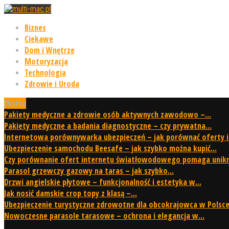
Biznes
Ciekawe
Dom i Wnętrze
Motoryzacja
Technologia
Zdrowie i Uroda
Ekstra
Pakiety medyczne a zdrowie osób aktywnych zawodowo –...
Pakiety medyczne a badania diagnostyczne – czy prywatna...
Internetowa porównywarka ubezpieczeń – jak porównać oferty i.
Ubezpieczenie samochodu Beesafe – jak szybko można kupić...
Czy porównanie ofert internetu światłowodowego pomaga unikną
Parasol grzewczy gazowy na taras – jak szybko...
Drzwi angielskie płytowe – funkcjonalność i estetyka w...
Jak nosić damskie crop topy z klasą –...
Ubezpieczenie turystyczne zdrowotne dla obcokrajowca w Polsce 
Nowoczesne parasole tarasowe – ochrona i elegancja w...