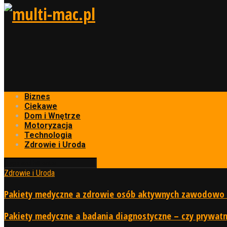
Biznes
Ciekawe
Dom i Wnętrze
Motoryzacja
Technologia
Zdrowie i Uroda
Zdrowie i Uroda
Pakiety medyczne a zdrowie osób aktywnych zawodowo –
Pakiety medyczne a badania diagnostyczne – czy prywat