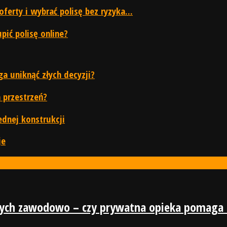
rty i wybrać polisę bez ryzyka...
ić polisę online?
 uniknąć złych decyzji?
 przestrzeń?
ednej konstrukcji
je
nych zawodowo – czy prywatna opieka pomaga