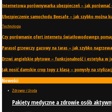
Internetowa porównywarka ubezpieczeń – jak porównać ofe
Ubezpieczenie samochodu Beesafe – jak szybko można kup
Technologia
Czy porównanie ofert internetu światłowodowego pomaga
Parasol grzewczy gazowy na taras – jak szybko nagrzewa
Drzwi angielskie płytowe – funkcjonalność i estetyka w j
Jak nosić damskie crop topy z klasą – pomysły na stylizac
Nowości
Zdrowie i Uroda
Pakiety medyczne a zdrowie osób aktyw