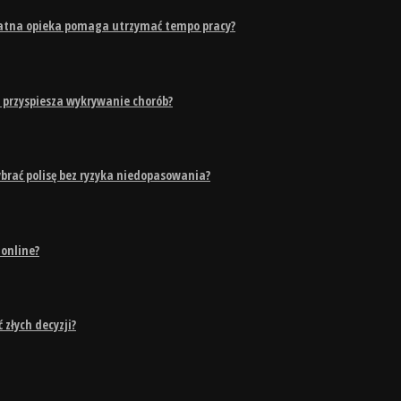
watna opieka pomaga utrzymać tempo pracy?
 przyspiesza wykrywanie chorób?
brać polisę bez ryzyka niedopasowania?
 online?
złych decyzji?