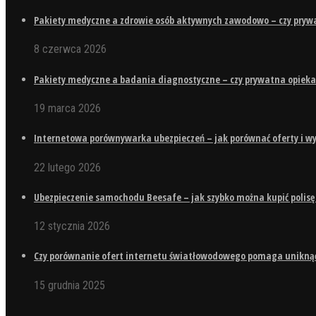
Pakiety medyczne a zdrowie osób aktywnych zawodowo – czy pry
8 czerwca 2026
Pakiety medyczne a badania diagnostyczne – czy prywatna opieka
19 marca 2026
Internetowa porównywarka ubezpieczeń – jak porównać oferty i wy
22 lutego 2026
Ubezpieczenie samochodu Beesafe – jak szybko można kupić polisę
12 stycznia 2026
Czy porównanie ofert internetu światłowodowego pomaga uniknąć 
15 grudnia 2025