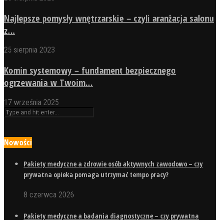
Najlepsze pomysły wnętrzarskie – czyli aranżacja salonu
z...
25 sierpnia 2023
Komin systemowy – fundament bezpiecznego
ogrzewania w Twoim...
17 września 2025
Nowości
Pakiety medyczne a zdrowie osób aktywnych zawodowo – czy
prywatna opieka pomaga utrzymać tempo pracy?
8 czerwca 2026
Pakiety medyczne a badania diagnostyczne – czy prywatna