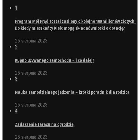
1
Program Mój Prąd został zasilony o kolejne 100 milionów złotych.
Do kiedy mieszkańcy Kielc mogą składać wnioski o dotację?
25 sierpnia 2023
2
Kupno używanego samochodu – i co dalej?
25 sierpnia 2023
3
Nauka samodzielnego jedzenia – krótki poradnik dla rodzica
25 sierpnia 2023
4
Zadaszenie tarasu na ogrodzie
25 sierpnia 2023