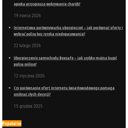
opieka przyspiesza wykrywanie chorób?
19 marca 2026
Internetowa porównywarka ubezpieczeń – jak porównać oferty i
wybrać polisę bez ryzyka niedopasowania?
22 lutego 2026
Ubezpieczenie samochodu Beesafe – jak szybko można kupić
polisę online?
12 stycznia 2026
Czy porównanie ofert internetu światłowodowego pomaga
uniknąć złych decyzji?
15 grudnia 2025
Popularne