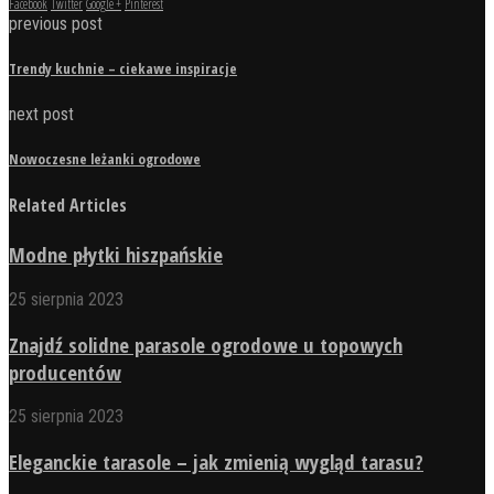
Facebook
Twitter
Google +
Pinterest
previous post
Trendy kuchnie – ciekawe inspiracje
next post
Nowoczesne leżanki ogrodowe
Related Articles
Modne płytki hiszpańskie
25 sierpnia 2023
Znajdź solidne parasole ogrodowe u topowych
producentów
25 sierpnia 2023
Eleganckie tarasole – jak zmienią wygląd tarasu?