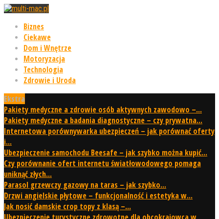
Biznes
Ciekawe
Dom i Wnętrze
Motoryzacja
Technologia
Zdrowie i Uroda
Ekstra
Pakiety medyczne a zdrowie osób aktywnych zawodowo –...
Pakiety medyczne a badania diagnostyczne – czy prywatna...
Internetowa porównywarka ubezpieczeń – jak porównać oferty
i...
Ubezpieczenie samochodu Beesafe – jak szybko można kupić...
Czy porównanie ofert internetu światłowodowego pomaga
uniknąć złych...
Parasol grzewczy gazowy na taras – jak szybko...
Drzwi angielskie płytowe – funkcjonalność i estetyka w...
Jak nosić damskie crop topy z klasą –...
Ubezpieczenie turystyczne zdrowotne dla obcokrajowca w