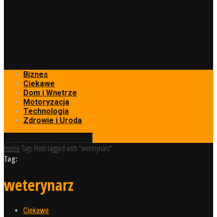
Biznes
Ciekawe
Dom i Wnętrze
Motoryzacja
Technologia
Zdrowie i Uroda
Home
Tags
Posts tagged with "weterynarz"
Tag:
weterynarz
Ciekawe