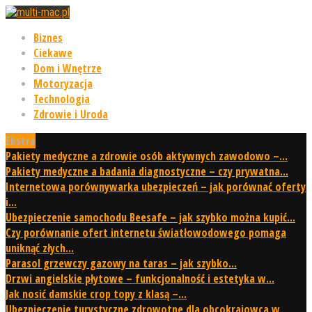
Biznes
Ciekawe
Dom i Wnętrze
Motoryzacja
Technologia
Zdrowie i Uroda
Ekstra
Pakiety medyczne a zdrowie osób aktywnych zawodowo –...
Pakiety medyczne a badania diagnostyczne – czy prywatna...
Internetowa porównywarka ubezpieczeń – jak porównać oferty
i...
Ubezpieczenie samochodu Beesafe – jak szybko można kupić...
Czy porównanie ofert internetu światłowodowego pomaga
uniknąć złych...
Parasol grzewczy gazowy na taras – jak szybko...
Drzwi angielskie płytowe – funkcjonalność i estetyka w...
Jak nosić damskie crop topy z klasą –...
Ubezpieczenie turystyczne zdrowotne dla obcokrajowca w