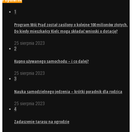
1
Program Mój Prąd został zasilony o kolejne 100 milionów złotych.
Do kiedy mieszkańcy Kielc mogą składać wnioski o dotację?
25 sierpnia 2023
2
Kupno używanego samochodu – i co dalej?
25 sierpnia 2023
3
Nauka samodzielnego jedzenia – krótki poradnik dla rodzica
25 sierpnia 2023
4
Zadaszenie tarasu na ogrodzie