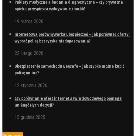
Pakiety medyczne a badania diagnostyczne – czy prywatna
opieka przyspiesza wykrywanie chorób?
19 marca 2026
Internetowa porównywarka ubezpieczeń – jak porównać oferty i
wybrać polisę bez ryzyka niedopasowania?
22 lutego 2026
Ubezpieczenie samochodu Beesafe – jak szybko można kupić
polisę online?
12 stycznia 2026
Czy porównanie ofert internetu światłowodowego pomaga
uniknąć złych decyzji?
15 grudnia 2025
Popularne