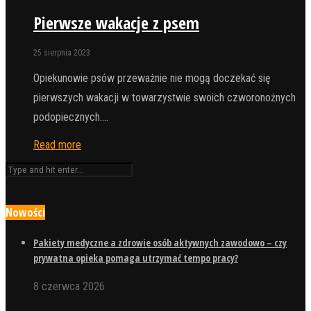
Pierwsze wakacje z psem
25 sierpnia 2023
Opiekunowie psów przeważnie nie mogą doczekać się
pierwszych wakacji w towarzystwie swoich czworonożnych
podopiecznych.…
Read more
Nowości
Pakiety medyczne a zdrowie osób aktywnych zawodowo – czy
prywatna opieka pomaga utrzymać tempo pracy?
8 czerwca 2026