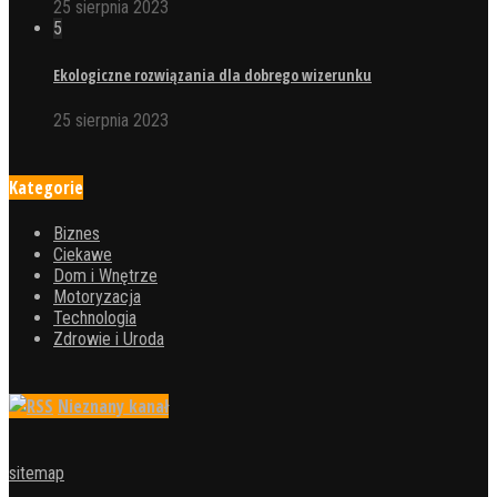
25 sierpnia 2023
5
Ekologiczne rozwiązania dla dobrego wizerunku
25 sierpnia 2023
Kategorie
Biznes
Ciekawe
Dom i Wnętrze
Motoryzacja
Technologia
Zdrowie i Uroda
Nieznany kanał
sitemap