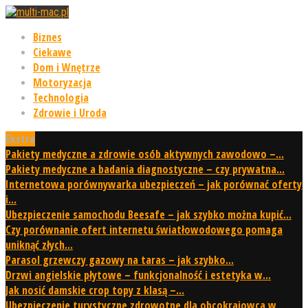
Biznes
Ciekawe
Dom i Wnętrze
Motoryzacja
Technologia
Zdrowie i Uroda
Ekstra
Pakiety medyczne a zdrowie osób aktywnych zawodowo –...
Pakiety medyczne a badania diagnostyczne – czy prywatna...
Internetowa porównywarka ubezpieczeń – jak porównać oferty
i...
Ubezpieczenie samochodu Beesafe – jak szybko można kupić...
Czy porównanie ofert internetu światłowodowego pomaga
uniknąć złych...
Parasol grzewczy gazowy na taras – jak szybko...
Drzwi angielskie płytowe – funkcjonalność i estetyka w...
Jak nosić damskie crop topy z klasą –...
Ubezpieczenie turystyczne zdrowotne dla obcokrajowca w