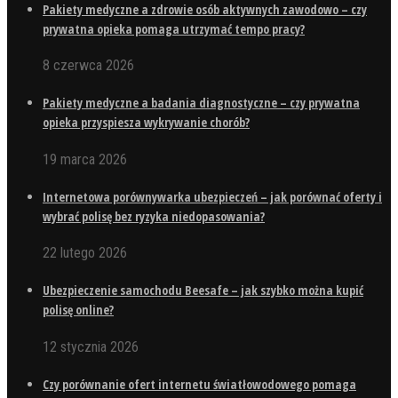
Pakiety medyczne a zdrowie osób aktywnych zawodowo – czy
prywatna opieka pomaga utrzymać tempo pracy?
8 czerwca 2026
Pakiety medyczne a badania diagnostyczne – czy prywatna
opieka przyspiesza wykrywanie chorób?
19 marca 2026
Internetowa porównywarka ubezpieczeń – jak porównać oferty i
wybrać polisę bez ryzyka niedopasowania?
22 lutego 2026
Ubezpieczenie samochodu Beesafe – jak szybko można kupić
polisę online?
12 stycznia 2026
Czy porównanie ofert internetu światłowodowego pomaga