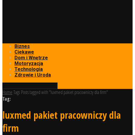
Biznes
Ciekawe
Dom i Wnętrze
Motoryzacja
Technologia
Zdrowie i Uroda
Home
Tags
Posts tagged with "luxmed pakiet pracowniczy dla firm"
Tag:
luxmed pakiet pracowniczy dla
firm