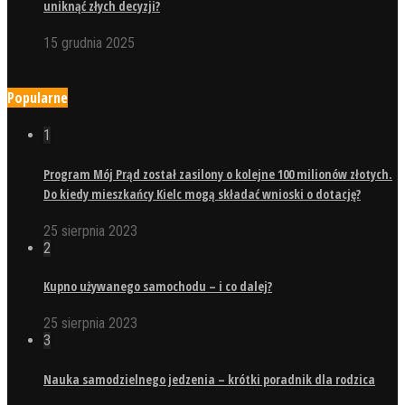
uniknąć złych decyzji?
15 grudnia 2025
Popularne
1
Program Mój Prąd został zasilony o kolejne 100 milionów złotych.
Do kiedy mieszkańcy Kielc mogą składać wnioski o dotację?
25 sierpnia 2023
2
Kupno używanego samochodu – i co dalej?
25 sierpnia 2023
3
Nauka samodzielnego jedzenia – krótki poradnik dla rodzica