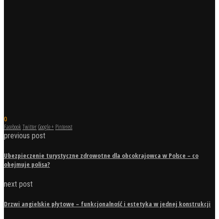
0
Facebook
Twitter
Google +
Pinterest
previous post
Ubezpieczenie turystyczne zdrowotne dla obcokrajowca w Polsce – co
obejmuje polisa?
next post
Drzwi angielskie płytowe – funkcjonalność i estetyka w jednej konstrukcji