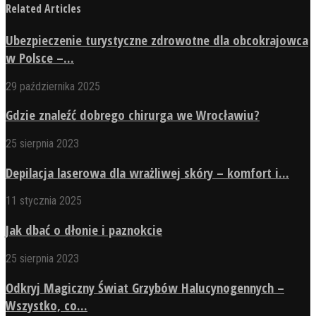
Related Articles
Ubezpieczenie turystyczne zdrowotne dla obcokrajowca
w Polsce –...
29 października 2025
Gdzie znaleźć dobrego chirurga we Wrocławiu?
25 sierpnia 2023
Depilacja laserowa dla wrażliwej skóry – komfort i...
11 stycznia 2025
Jak dbać o dłonie i paznokcie
25 sierpnia 2023
Odkryj Magiczny Świat Grzybów Halucynogennych –
Wszystko, co...