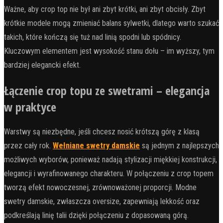
Ważne, aby crop top nie był ani zbyt krótki, ani zbyt obcisły. Zbyt
krótkie modele mogą zmieniać balans sylwetki, dlatego warto szukać
takich, które kończą się tuż nad linią spodni lub spódnicy.
Kluczowym elementem jest wysokość stanu dołu – im wyższy, tym
bardziej elegancki efekt.
Łączenie crop topu ze swetrami – elegancja
w praktyce
Warstwy są niezbędne, jeśli chcesz nosić krótszą górę z klasą
przez cały rok.
Wełniane swetry damskie
są jednym z najlepszych
możliwych wyborów, ponieważ nadają stylizacji miękkiej konstrukcji,
elegancji i wyrafinowanego charakteru. W połączeniu z crop topem
tworzą efekt nowoczesnej, zrównoważonej proporcji. Modne
swetry damskie, zwłaszcza oversize, zapewniają lekkość oraz
podkreślają linię talii dzięki połączeniu z dopasowaną górą.