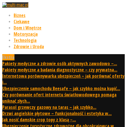
Biznes
Ciekawe
Dom i Wnętrze
Motoryzacja
Technologia
Zdrowie i Uroda
Ekstra
Pakiety medyczne a zdrowie osób aktywnych zawodowo –...
Pakiety medyczne a badania diagnostyczne – czy prywatna...
Internetowa porównywarka ubezpieczeń – jak porównać oferty
i...
Ubezpieczenie samochodu Beesafe – jak szybko można kupić...
Czy porównanie ofert internetu światłowodowego pomaga
uniknąć złych...
Parasol grzewczy gazowy na taras – jak szybko...
Drzwi angielskie płytowe – funkcjonalność i estetyka w...
Jak nosić damskie crop topy z klasą –...
Ubezpieczenie turystyczne zdrowotne dla obcokrajowca w