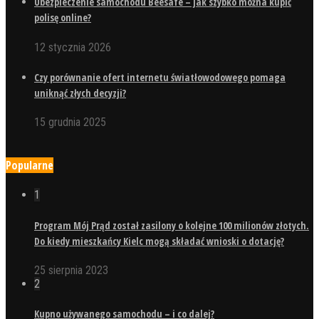
Ubezpieczenie samochodu Beesafe – jak szybko można kupić
polisę online?
12 stycznia 2026
Czy porównanie ofert internetu światłowodowego pomaga
uniknąć złych decyzji?
15 grudnia 2025
Popularne
1
Program Mój Prąd został zasilony o kolejne 100 milionów złotych.
Do kiedy mieszkańcy Kielc mogą składać wnioski o dotację?
25 sierpnia 2023
2
Kupno używanego samochodu – i co dalej?