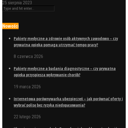
25 sierpnia 2023
Nowości
Pakiety medyczne a zdrowie osób aktywnych zawodowo – czy
prywatna opieka pomaga utrzymać tempo pracy?
8 czerwca 2026
Pakiety medyczne a badania diagnostyczne – czy prywatna
opieka przyspiesza wykrywanie chorób?
19 marca 2026
Internetowa porównywarka ubezpieczeń – jak porównać oferty i
wybrać polisę bez ryzyka niedopasowania?
22 lutego 2026