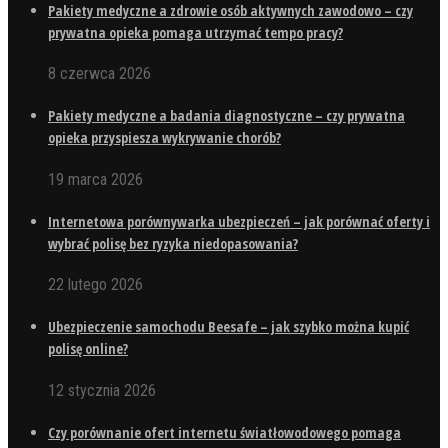
Pakiety medyczne a zdrowie osób aktywnych zawodowo – czy
prywatna opieka pomaga utrzymać tempo pracy?
8 czerwca 2026
Pakiety medyczne a badania diagnostyczne – czy prywatna
opieka przyspiesza wykrywanie chorób?
19 marca 2026
Internetowa porównywarka ubezpieczeń – jak porównać oferty i
wybrać polisę bez ryzyka niedopasowania?
22 lutego 2026
Ubezpieczenie samochodu Beesafe – jak szybko można kupić
polisę online?
12 stycznia 2026
Czy porównanie ofert internetu światłowodowego pomaga