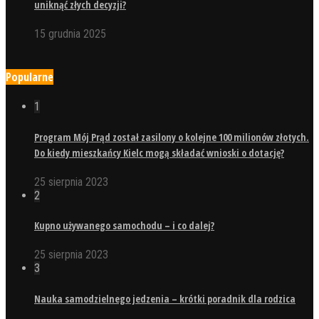
uniknąć złych decyzji?
15 grudnia 2025
Popularne
1
Program Mój Prąd został zasilony o kolejne 100 milionów złotych.
Do kiedy mieszkańcy Kielc mogą składać wnioski o dotację?
25 sierpnia 2023
2
Kupno używanego samochodu – i co dalej?
25 sierpnia 2023
3
Nauka samodzielnego jedzenia – krótki poradnik dla rodzica