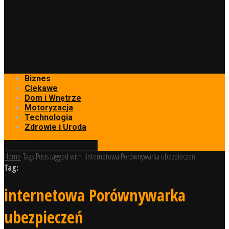
Biznes
Ciekawe
Dom i Wnętrze
Motoryzacja
Technologia
Zdrowie i Uroda
Home
Tags
Posts tagged with "internetowa Porównywarka ubezpieczeń"
Tag:
internetowa Porównywarka
ubezpieczeń