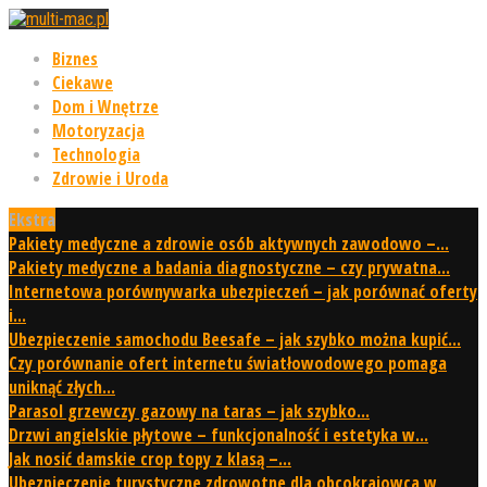
Biznes
Ciekawe
Dom i Wnętrze
Motoryzacja
Technologia
Zdrowie i Uroda
Ekstra
Pakiety medyczne a zdrowie osób aktywnych zawodowo –...
Pakiety medyczne a badania diagnostyczne – czy prywatna...
Internetowa porównywarka ubezpieczeń – jak porównać oferty
i...
Ubezpieczenie samochodu Beesafe – jak szybko można kupić...
Czy porównanie ofert internetu światłowodowego pomaga
uniknąć złych...
Parasol grzewczy gazowy na taras – jak szybko...
Drzwi angielskie płytowe – funkcjonalność i estetyka w...
Jak nosić damskie crop topy z klasą –...
Ubezpieczenie turystyczne zdrowotne dla obcokrajowca w