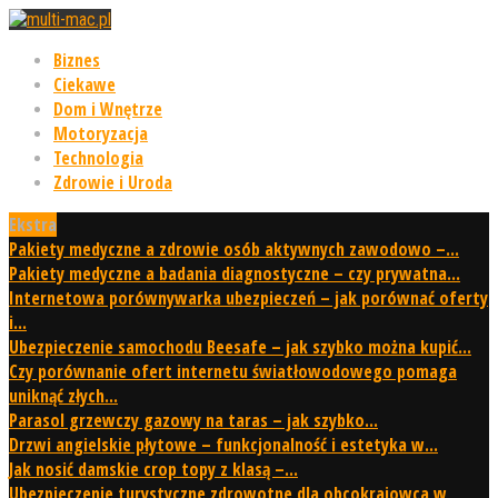
Biznes
Ciekawe
Dom i Wnętrze
Motoryzacja
Technologia
Zdrowie i Uroda
Ekstra
Pakiety medyczne a zdrowie osób aktywnych zawodowo –...
Pakiety medyczne a badania diagnostyczne – czy prywatna...
Internetowa porównywarka ubezpieczeń – jak porównać oferty
i...
Ubezpieczenie samochodu Beesafe – jak szybko można kupić...
Czy porównanie ofert internetu światłowodowego pomaga
uniknąć złych...
Parasol grzewczy gazowy na taras – jak szybko...
Drzwi angielskie płytowe – funkcjonalność i estetyka w...
Jak nosić damskie crop topy z klasą –...
Ubezpieczenie turystyczne zdrowotne dla obcokrajowca w