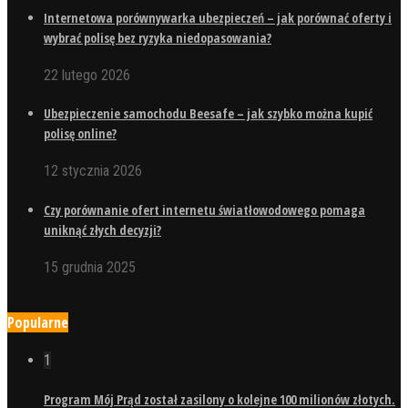
Internetowa porównywarka ubezpieczeń – jak porównać oferty i
wybrać polisę bez ryzyka niedopasowania?
22 lutego 2026
Ubezpieczenie samochodu Beesafe – jak szybko można kupić
polisę online?
12 stycznia 2026
Czy porównanie ofert internetu światłowodowego pomaga
uniknąć złych decyzji?
15 grudnia 2025
Popularne
1
Program Mój Prąd został zasilony o kolejne 100 milionów złotych.