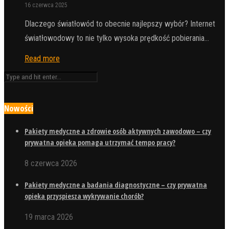
16 czerwca 2025
Dlaczego światłowód to obecnie najlepszy wybór? Internet
światłowodowy to nie tylko wysoka prędkość pobierania…
Read more
Nowości
Pakiety medyczne a zdrowie osób aktywnych zawodowo – czy
prywatna opieka pomaga utrzymać tempo pracy?
8 czerwca 2026
Pakiety medyczne a badania diagnostyczne – czy prywatna
opieka przyspiesza wykrywanie chorób?
19 marca 2026