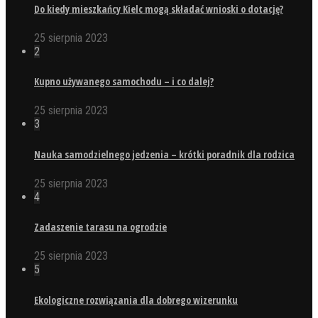
Do kiedy mieszkańcy Kielc mogą składać wnioski o dotację?
25 sierpnia 2023
2
Kupno używanego samochodu – i co dalej?
25 sierpnia 2023
3
Nauka samodzielnego jedzenia – krótki poradnik dla rodzica
25 sierpnia 2023
4
Zadaszenie tarasu na ogrodzie
25 sierpnia 2023
5
Ekologiczne rozwiązania dla dobrego wizerunku