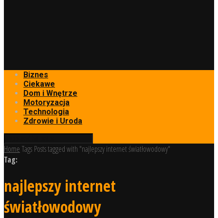
Biznes
Ciekawe
Dom i Wnętrze
Motoryzacja
Technologia
Zdrowie i Uroda
Home
Tags
Posts tagged with "najlepszy internet światłowodowy"
Tag:
najlepszy internet
światłowodowy